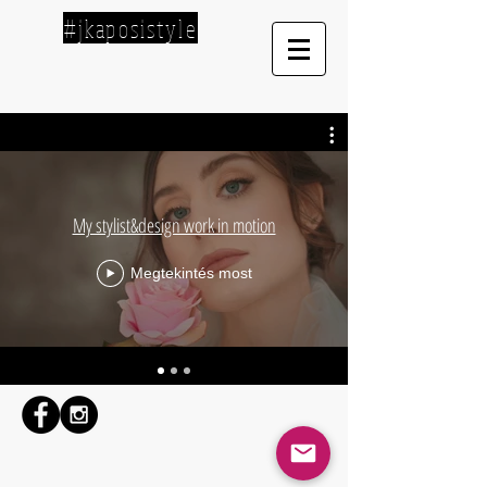
#jkaposistyle
My stylist&design work in motion
Megtekintés most