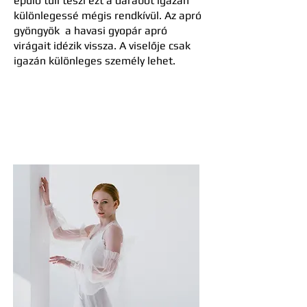
épülő tüll teszi ezt a darabot igazán
különlegessé mégis rendkívül. Az apró
gyöngyök a havasi gyopár apró
virágait idézik vissza. A viselője csak
igazán különleges személy lehet.