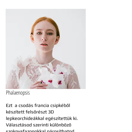
Phalaenopsis
Ezt a csodás francia csipkéből
készített felsőrészt 3D
lepkeorchideákkal egészítettük ki.
Választásod szerinti különböző
szoknyafazonokkal párosíthatod.