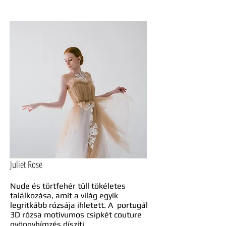
Juliet Rose
Nude és törtfehér tüll tökéletes
találkozása, amit a világ egyik
legritkább rózsája ihletett. A portugál
3D rózsa motívumos csipkét couture
gyöngyhímzés díszíti.